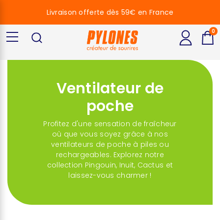
Livraison offerte dès 59€ en France
0
Ventilateur de
poche
Profitez d'une sensation de fraîcheur
où que vous soyez grâce à nos
ventilateurs de poche à piles ou
rechargeables. Explorez notre
collection Pingouin, Inuit, Cactus et
laissez-vous charmer !