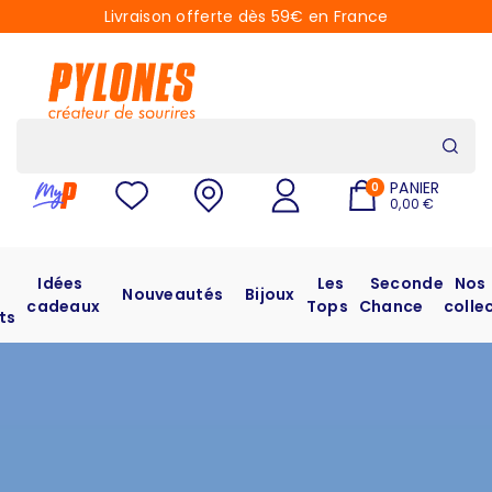
Livraison offerte dès 59€ en France
PANIER
0
0,00 €
Idées
Les
Seconde
Nos
Nouveautés
Bijoux
cadeaux
Tops
Chance
colle
ts