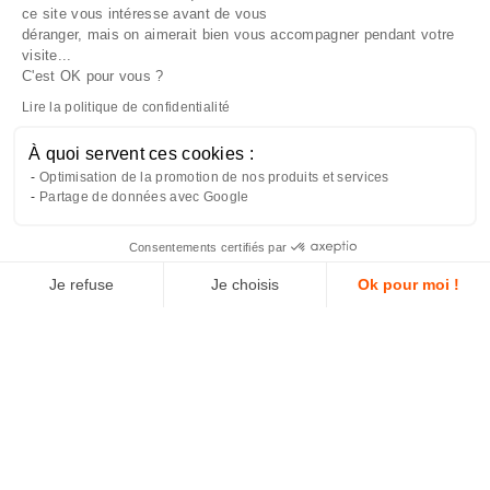
ce site vous intéresse avant de vous
déranger, mais on aimerait bien vous accompagner pendant votre
visite...
C'est OK pour vous ?
Lire la politique de confidentialité
À quoi servent ces cookies :
Optimisation de la promotion de nos produits et services
Partage de données avec Google
L'été vous va si
L'été vous va si
L'été vous va si
Consentements certifiés par
bien !
bien !
bien !
Je refuse
Je choisis
Ok pour moi !
Axeptio consent
Plateforme de Gestion du Consentement : Personnalisez vos Optio
Les indispensables qui vous suivent partout
Les indispensables qui vous suivent partout
Les indispensables qui vous suivent partout
Notre plateforme vous permet d'adapter et de gérer vos paramètres 
Découvrir
Découvrir
Découvrir