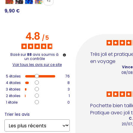
1
+3
9,90 €
4.8
/
5
Très joli et pratiq
Basé sur
88
avis soumis à
un contrôle
en voyage
Voir tous les avis sur ce site
Vince
08/08
5
étoiles
76
4
étoiles
8
3
étoiles
3
2
étoiles
1
1
étoile
0
Pochette bien taillée
Pratique avec joli 
Trier les avis
C.
20/07