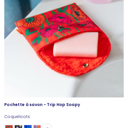
Pochette à savon - Trip Hop Soapy
P
Coquelicots
L