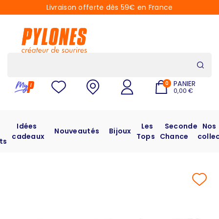
Livraison offerte dès 59€ en France
PANIER
0
0,00 €
Idées
Les
Seconde
Nos
Nouveautés
Bijoux
cadeaux
Tops
Chance
colle
ts