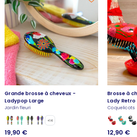
Grande brosse à cheveux -
Brosse à c
Ladypop Large
Lady Retro
Jardin fleuri
Coquelicots
+14
19,90 €
12,90 €