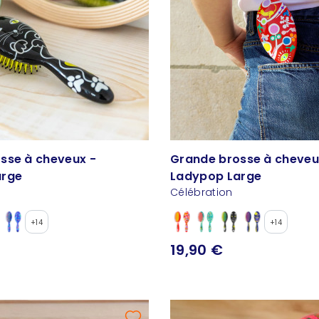
sse à cheveux -
Grande brosse à cheveu
arge
Ladypop Large
Célébration
+14
+14
19,90 €