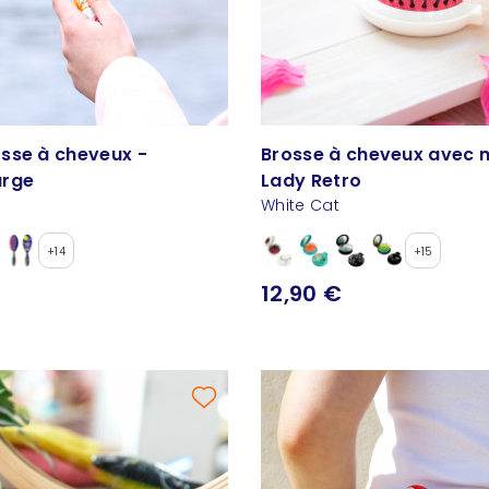
sse à cheveux -
Brosse à cheveux avec m
arge
Lady Retro
White Cat
+14
+15
12,90 €