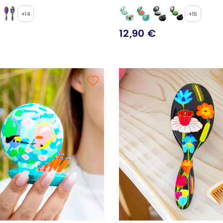
+14
+15
12,90 €