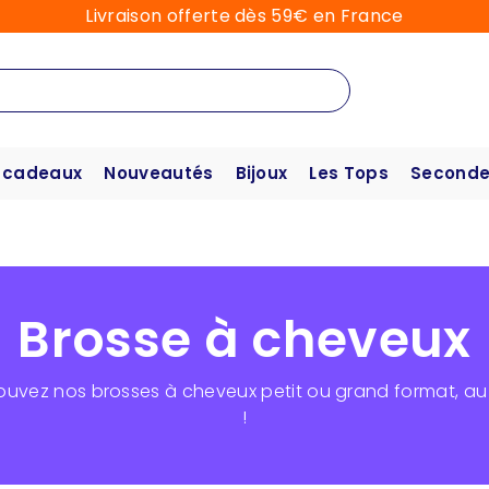
Livraison offerte dès 59€ en France
 cadeaux
Nouveautés
Bijoux
Les Tops
Seconde
Brosse à cheveux
trouvez nos brosses à cheveux petit ou grand format, a
!