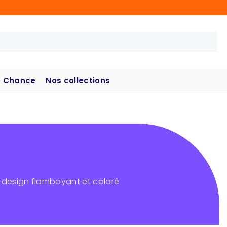
 Chance
Nos collections
u design flamboyant et coloré