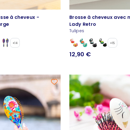
sse à cheveux -
Brosse à cheveux avec m
arge
Lady Retro
Tulipes
+14
+15
12,90 €