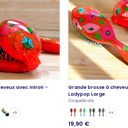
heveux avec miroir -
Grande brosse à cheveu
Ladypop Large
Coquelicots
+15
+14
19,90 €