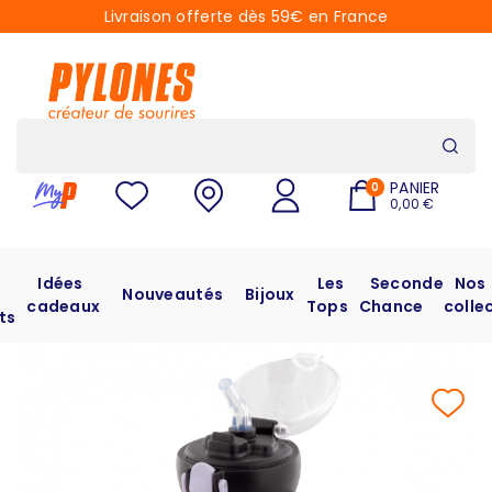
Livraison offerte dès 59€ en France
PANIER
0
0,00 €
Idées
Les
Seconde
Nos
Nouveautés
Bijoux
cadeaux
Tops
Chance
colle
ts