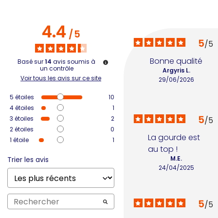
4.4
/
5
5
/
5
Bonne qualité
Basé sur
14
avis soumis à
un contrôle
Argyris L.
Voir tous les avis sur ce site
29/06/2026
5
étoiles
10
4
étoiles
1
5
3
étoiles
2
/
5
2
étoiles
0
La gourde est 
1
étoile
1
au top !
M.E.
Trier les avis
24/04/2025
5
/
5