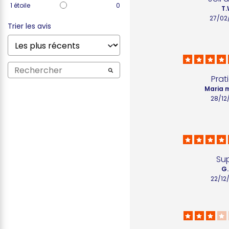
1
étoile
0
T.
27/02
Trier les avis
Prat
Maria m
28/12
Su
G.
22/12