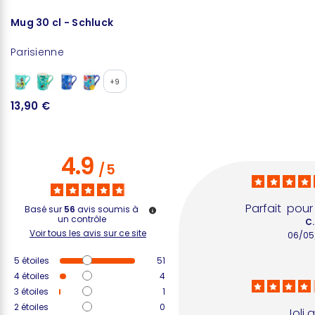
Mug 30 cl - Schluck
L
Parisienne
S
+9
13,90 €
1
4.9
/
5
Parfait  pou
Basé sur
56
avis soumis à
un contrôle
C.
Voir tous les avis sur ce site
06/05
5
étoiles
51
4
étoiles
4
3
étoiles
1
2
étoiles
0
Joli a