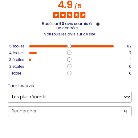
4.9
/
5
Basé sur
90
avis soumis à
un contrôle
Voir tous les avis sur ce site
5
étoiles
82
4
étoiles
7
3
étoiles
1
2
étoiles
0
1
étoile
0
Trier les avis