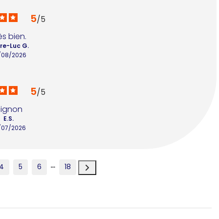
5
/
5
ès bien.
rre-Luc G.
/08/2026
5
/
5
ignon
E.S.
/07/2026
4
5
6
18