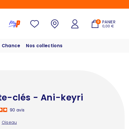
PANIER
0
0,00 €
 Chance
Nos collections
te-clés - Ani-keyri
90
avis
:
Oiseau