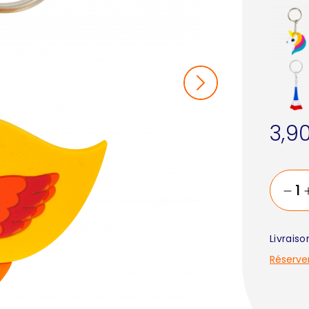
3,9
Livrais
Réserve