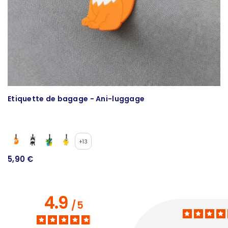
Etiquette de bagage - Ani-luggage
S
+13
5,90 €
5
4.9
/
5