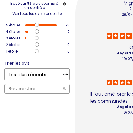
Mig
Basé sur
86
avis soumis à
un contrôle
E.
Voir tous les avis sur ce site
28/07
5
étoiles
78
4
étoiles
7
3
étoiles
1
2
étoiles
0
O
1
étoile
0
Angela 
19/07
Trier les avis
Il faut améliorer le 
les commandes
Angela 
19/07