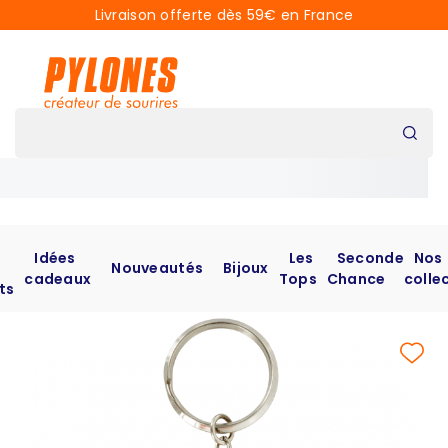
Livraison offerte dès 59€ en France
Idées
Les
Seconde
Nos
Nouveautés
Bijoux
cadeaux
Tops
Chance
colle
ts