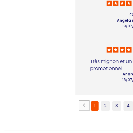
O
Angela 
19/07
Très mignon et un 
promotionnel.
Andr
18/07
1
2
3
4