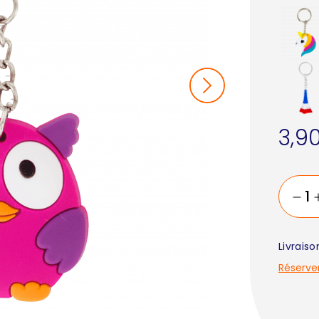
3,9
Livrais
Réserve