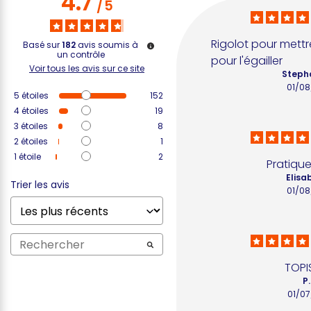
4.7
/
5
Rigolot pour mettr
Basé sur
182
avis soumis à
un contrôle
pour l'égailler
Voir tous les avis sur ce site
Steph
01/0
5
étoiles
152
4
étoiles
19
3
étoiles
8
2
étoiles
1
1
étoile
2
Pratique
Elisa
Trier les avis
01/0
TOPI
P
01/0