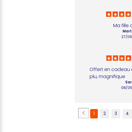
Ma fille
Mart
27/0
Offert en cadeau e
plu, magnifique
Sar
08/0
1
2
3
4