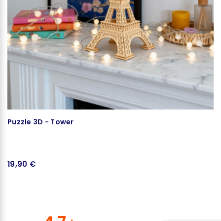
Puzzle 3D - Tower
B
19,90 €
6