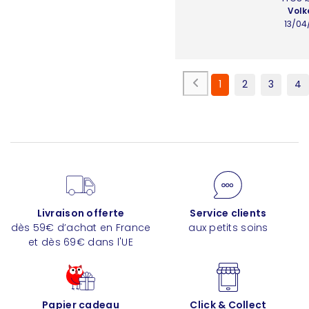
Volk
13/04
1
2
3
4
Livraison offerte
Service clients
dès 59€ d’achat en France
aux petits soins
et dès 69€ dans l'UE
Papier cadeau
Click & Collect