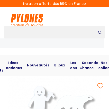
Livraison offerte dès 59€ en France
Idées
Les
Seconde
Nos
Nouveautés
Bijoux
cadeaux
Tops
Chance
colle
ts