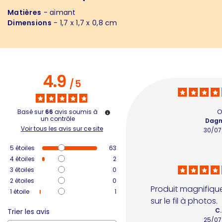
Matières
- aimant
Dimensions
- 1,7 x 1,7 x 0,8 cm
4.9
/
5
o
Basé sur
66
avis soumis à
un contrôle
Dagm
Voir tous les avis sur ce site
30/07
5
étoiles
63
4
étoiles
2
3
étoiles
0
2
étoiles
0
Produit magnifique,
1
étoile
1
sur le fil à photos.
C.
Trier les avis
25/07