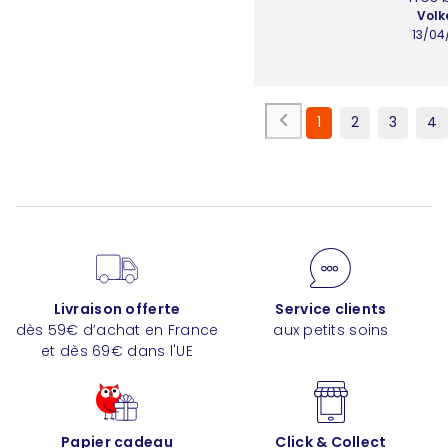
Volk
13/04
1
2
3
4
Livraison offerte
Service clients
dès 59€ d’achat en France
aux petits soins
et dès 69€ dans l'UE
Papier cadeau
Click & Collect