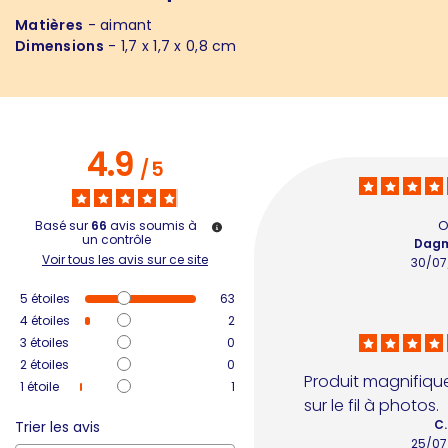
Matières
- aimant
Dimensions
- 1,7 x 1,7 x 0,8 cm
4.9
/
5
o
Basé sur
66
avis soumis à
un contrôle
Dagm
Voir tous les avis sur ce site
30/07
5
étoiles
63
4
étoiles
2
3
étoiles
0
2
étoiles
0
Produit magnifique,
1
étoile
1
sur le fil à photos.
C.
Trier les avis
25/07