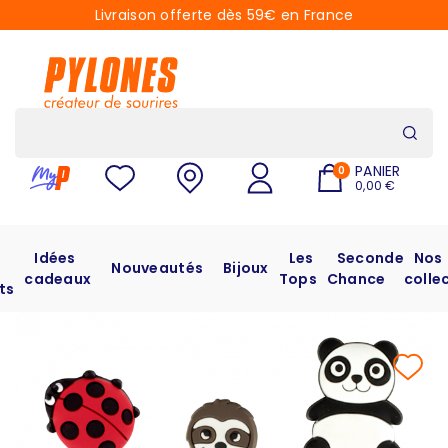
Livraison offerte dès 59€ en France
PANIER
0
0,00 €
Idées
Les
Seconde
Nos
Nouveautés
Bijoux
cadeaux
Tops
Chance
colle
ts