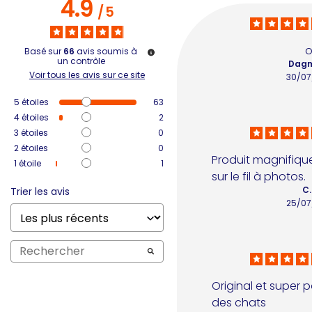
4.9
/
5
o
Basé sur
66
avis soumis à
un contrôle
Dagm
Voir tous les avis sur ce site
30/07
5
étoiles
63
4
étoiles
2
3
étoiles
0
2
étoiles
0
Produit magnifique,
1
étoile
1
sur le fil à photos.
C.
Trier les avis
25/07
Original et super 
des chats