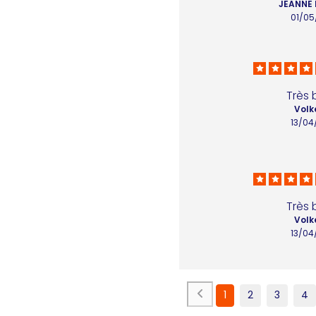
JEANNE 
01/05
Très 
Volk
13/04
Très 
Volk
13/04
1
2
3
4