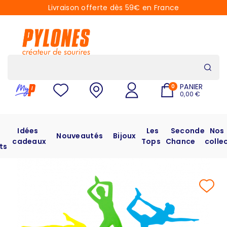
Livraison offerte dès 59€ en France
PANIER
0
0,00 €
Idées
Les
Seconde
Nos
Nouveautés
Bijoux
cadeaux
Tops
Chance
colle
ts