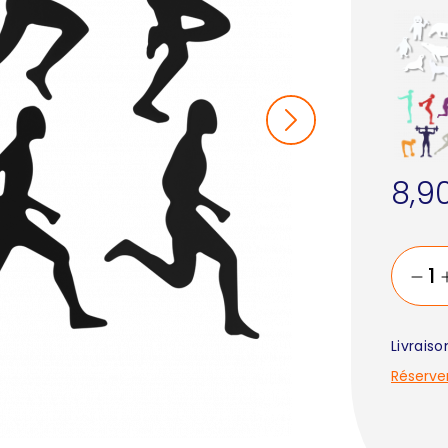
8,9
Livrais
Réserve