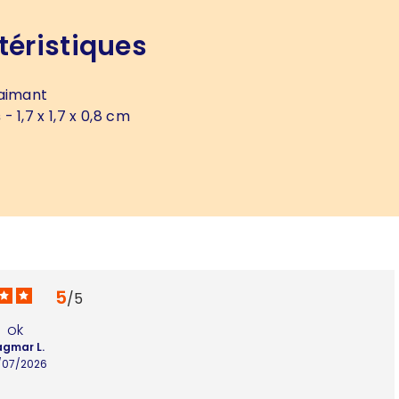
téristiques
aimant
s
- 1,7 x 1,7 x 0,8 cm
5
/
5
ok
gmar L.
/07/2026