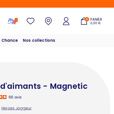
PANIER
0
0,00 €
 Chance
Nos collections
 d'aimants - Magnetic
66
avis
:
Heroes Joggeur