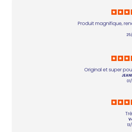
Produit magnifique, rend 
25
Original et super po
JEANN
01
Tr
V
13