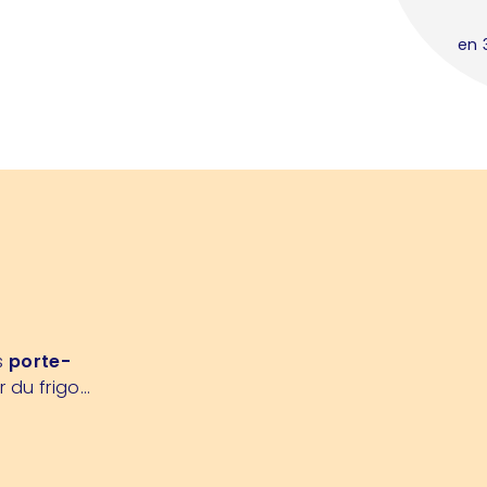
en 
s
porte-
du frigo...