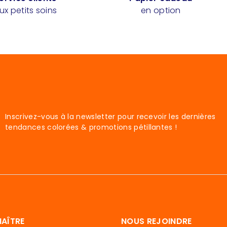
ux petits soins
en option
Inscrivez-vous à la newsletter pour recevoir les dernières
tendances colorées & promotions pétillantes !
AÎTRE
NOUS REJOINDRE