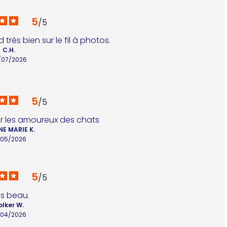
5
/
5
très bien sur le fil à photos.
C.H.
/07/2026
5
/
5
ur les amoureux des chats
E MARIE K.
/05/2026
5
/
5
ès beau.
olker W.
/04/2026