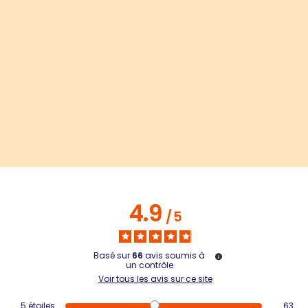
4.9
/
5
Basé sur
66
avis soumis à
un contrôle
Voir tous les avis sur ce site
5
étoiles
63