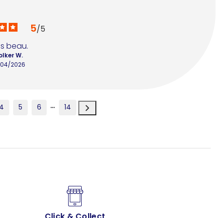
5
/
5
ès beau.
olker W.
/04/2026
4
5
6
14
Click & Collect