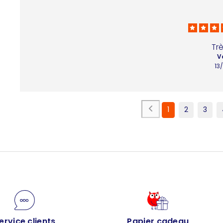
Tr
V
13
1
2
3
ervice clients
Papier cadeau