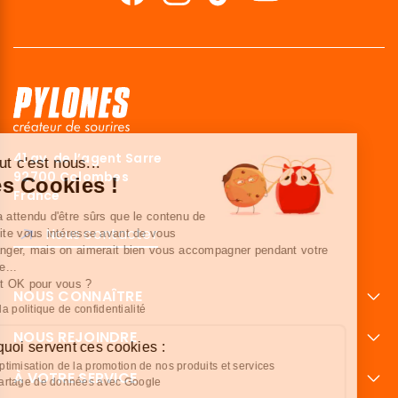
41 av. de l’agent Sarre
Salut c'est nous...
92700 Colombes
Les Cookies !
France
On a attendu d'être sûrs que le contenu de
Nous contacter
ce site vous intéresse avant de vous
déranger, mais on aimerait bien vous accompagner pendant votre
visite...
C'est OK pour vous ?
NOUS CONNAÎTRE
Lire la politique de confidentialité
NOUS REJOINDRE
À quoi servent ces cookies :
Optimisation de la promotion de nos produits et services
À VOTRE SERVICE
Partage de données avec Google