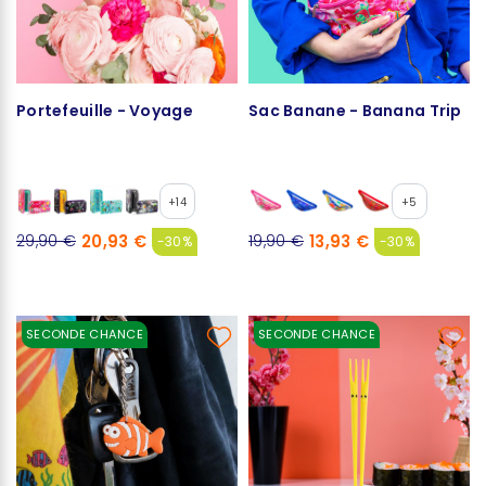
Portefeuille - Voyage
Sac Banane - Banana Trip
+14
+5
20,93 €
13,93 €
29,90 €
19,90 €
-30%
-30%
SECONDE CHANCE
SECONDE CHANCE