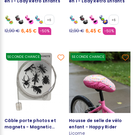
en 1 - Lady Retro Enfants
en 1 - Lady Retro Enfants
+6
+6
6,45 €
6,45 €
12,90 €
12,90 €
-50%
-50%
SECONDE CHANCE
SECONDE CHANCE
Câble porte photos et
Housse de selle de vélo
magnets - Magnetic
enfant - Happy Rider
Cable
Licorne