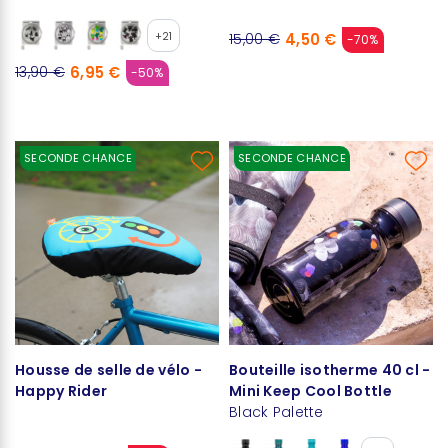
+21
4,50 €
15,00 €
-70%
6,95 €
13,90 €
-50%
SECONDE CHANCE
SECONDE CHANCE
Housse de selle de vélo -
Bouteille isotherme 40 cl -
Happy Rider
Mini Keep Cool Bottle
Black Palette