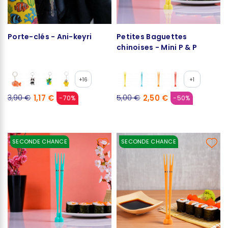
Porte-clés - Ani-keyri
Petites Baguettes
chinoises - Mini P & P
+16
+1
1,17 €
2,50 €
3,90 €
5,00 €
-70%
-50%
SECONDE CHANCE
SECONDE CHANCE