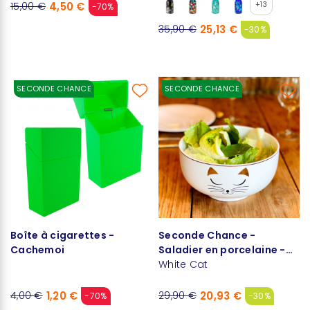
4,50 €
+13
15,00 €
-70%
25,13 €
35,90 €
-30%
SECONDE CHANCE
SECONDE CHANCE
Boîte à cigarettes -
Seconde Chance -
Cachemoi
Saladier en porcelaine -
Matinal Salade
White Cat
1,20 €
20,93 €
4,00 €
29,90 €
-70%
-30%