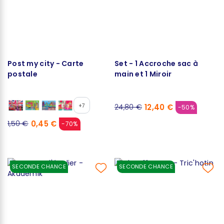
Post my city - Carte
Set - 1 Accroche sac à
postale
main et 1 Miroir
+7
12,40 €
24,80 €
-50%
0,45 €
1,50 €
-70%
SECONDE CHANCE
SECONDE CHANCE