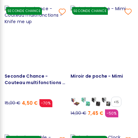
SECONDE CHANCE
SECONDE CHANCE
Seconde Chance -
Miroir de poche - Mimi
Couteau multifonctions -
Knife me up
4,50 €
+15
15,00 €
-70%
7,45 €
14,90 €
-50%