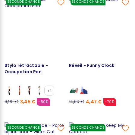
SECONDE CHANCE
SECONDE CHANCE
Stylo rétractable -
Réveil - Funny Clock
Occupation Pen
+4
3,45 €
4,47 €
6,90 €
14,90 €
-50%
-70%
SECONDE CHANCE
SECONDE CHANCE