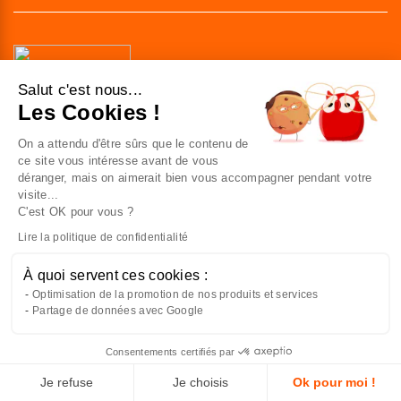
Salut c'est nous...
Les Cookies !
41 av. de l’agent Sarre
92700 Colombes
On a attendu d'être sûrs que le contenu de
France
ce site vous intéresse avant de vous
déranger, mais on aimerait bien vous accompagner pendant votre
visite...
Nous contacter
C'est OK pour vous ?
Lire la politique de confidentialité
NOUS CONNAÎTRE
À quoi servent ces cookies :
Optimisation de la promotion de nos produits et services
NOUS REJOINDRE
Partage de données avec Google
À VOTRE SERVICE
Consentements certifiés par
Je refuse
Je choisis
Ok pour moi !
Français