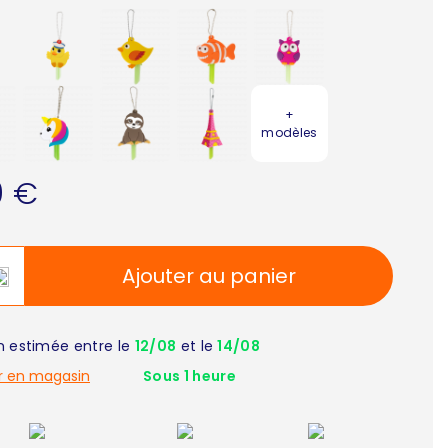
+
modèles
0 €
Ajouter au panier
on estimée entre le
12/08
et le
14/08
r en magasin
Sous 1 heure