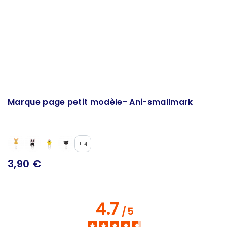
Marque page petit modèle- Ani-smallmark
+14
3,90 €
4.7
/
5