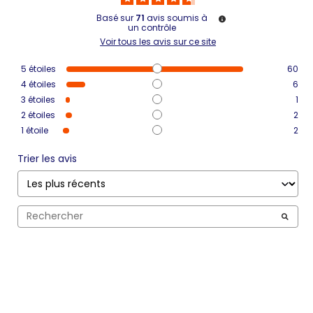
Basé sur
71
avis soumis à
un contrôle
Voir tous les avis sur ce site
5
étoiles
60
4
étoiles
6
3
étoiles
1
2
étoiles
2
1
étoile
2
Trier les avis