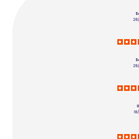
S
28
S
28
I
18