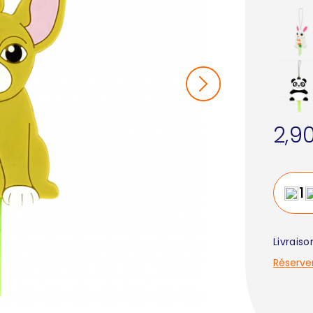
2,9
Livrais
Réserve