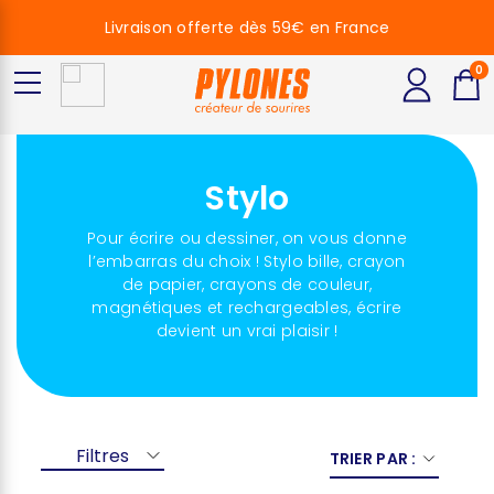
Livraison offerte dès 59€ en France
0
Stylo
Pour écrire ou dessiner, on vous donne
l’embarras du choix ! Stylo bille, crayon
de papier, crayons de couleur,
magnétiques et rechargeables, écrire
devient un vrai plaisir !
Filtres
TRIER PAR :