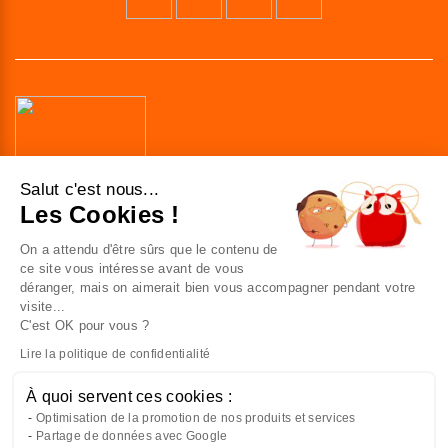
41 av. de l’agent Sarre
Salut c'est nous...
92700 Colombes
Les Cookies !
France
On a attendu d'être sûrs que le contenu de
Nous contacter
ce site vous intéresse avant de vous
déranger, mais on aimerait bien vous accompagner pendant votre
visite...
C'est OK pour vous ?
NOUS CONNAÎTRE
Lire la politique de confidentialité
NOUS REJOINDRE
À quoi servent ces cookies :
Optimisation de la promotion de nos produits et services
À VOTRE SERVICE
Partage de données avec Google